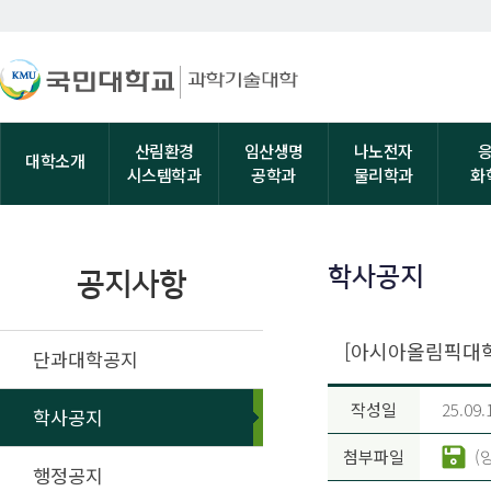
산림환경
임산생명
나노전자
대학소개
시스템학과
공학과
물리학과
화
학사공지
공지사항
[아시아올림픽대학
단과대학공지
작성일
25.09.
학사공지
첨부파일
(
행정공지