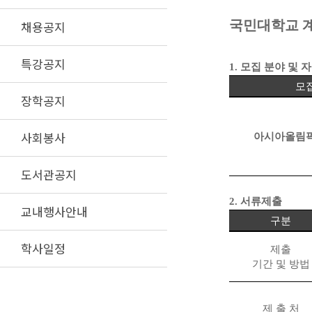
국민대학교 
채용공지
특강공지
1.
모집 분야 및 
모
장학공지
사회봉사
아시아올림
도서관공지
2.
서류제출
교내행사안내
구분
학사일정
제출
기간 및 방법
제 출 처