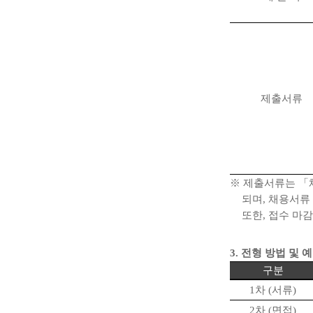
제출서류
※
제출서류는
「
되며
,
채용서류 
또한
,
접수 마
3.
전형 방법 및 
구분
1
차
(
서류
)
2
차
(
면접
)