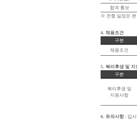
합격 통보
※
전형 일정은 본
4.
채용조건
구분
채용조건
5.
복리후생 및 
구분
복리후생 및
지원사항
6.
유의사항
:
입사