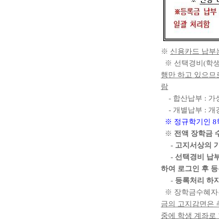
※
신용카드 납부
※
선택경비
(
학생
행만 하고 있으므
람
-
합산납부
:
가
-
개별납부
:
개
※
정규학기인
8
※
전액 장학금 
-
고지서상의 
-
선택경비 납부
하여 로그인 후 
-
등록처리 하지
※
장학금수혜자는
금의 고지감면은 
중에 학생 계좌로