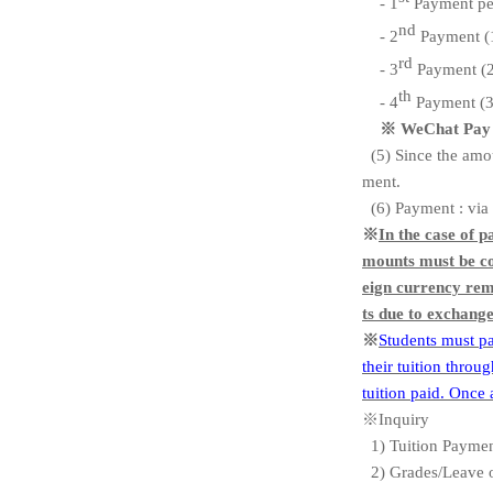
- 1
Payment pe
nd
- 2
Payment (1
rd
- 3
Payment (2
th
- 4
Payment (3
※
WeChat Pay P
(5) Since the amo
ment.
(6) Payment : via
※
In the case of 
mounts must be con
eign currency remi
ts due to exchang
※
Students must pa
their tuition throu
tuition paid. Once 
※
Inquiry
1) Tuition Payme
2) Grades/Leave 