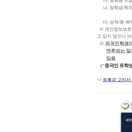
가
.
등록금 수
나
.
장학금
/
학
다
.
성적
/
휴
·
복
※
개인정보보호
고 있지 않으니 
※
외국인학생이
연루되는 일
있음
("
중국인 유학생
=>
등록금 고지서