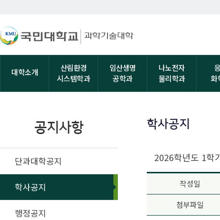
산림환경
임산생명
나노전자
대학소개
시스템학과
공학과
물리학과
화
학사공지
공지사항
2026학년도 1학
단과대학공지
작성일
학사공지
첨부파일
행정공지