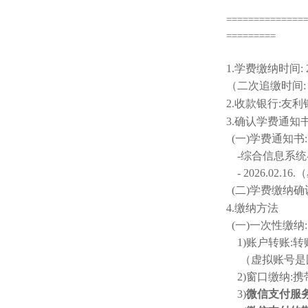
==============
=========
1.
学费缴纳时间
:
（二次追缴时间
:
2.
收款银行
:
友利
3.
确认学费通知
(
一
)
学费通知书
:
-
综合信息系统
- 2026.02.16.
（
(
二
)
学费缴纳确
4.
缴纳方法
(
一
)
一次性缴纳
:
1)
账户转账
:
转
（
虚拟账号是
2)
窗口缴纳
:
携
3)
微信支付服