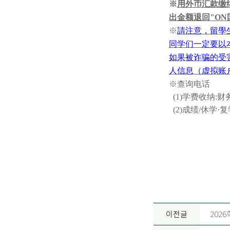
※
用外币汇款缴
出金额退回
"ON
※
請注意
，
留學
同学们一定要以
如果被诈骗的受
人信息
（
虚拟账
※查询电话
(1)
学费收纳
:
财
(2)
成绩
/
休学
·
复
이전글
202