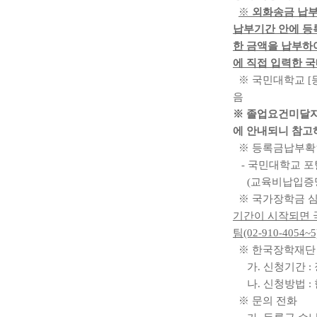
※
외화송금 납부
납부기간 안에 등
한 금액을 납부하
에 직접 입력한 
※
국민대학교
[
음
※
졸업요건미달
에 안내되니 참고
※
등록금납부확
-
국민대학교 포털
(
교육비납입증
※
국가장학금 심
기간이 시작되면 
팀
(02-910-4054~5
※
한국장학재단
가
.
신청기간
:
나
.
신청방법
:
※
문의 전화