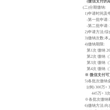
(
微信支付的
(
二
)
分期缴纳
:
1)
申请时间及
-
第一批申请
:
-
第二批申请
:
2)
申请方法
:
综
3)
缴纳次数
:
本
4)
缴纳期限
:
第
1
次 缴纳
20
第
2
次 缴纳
（
第
3
次 缴纳
（
第
4
次 缴纳
（
※
微信支付可
5)
各批次缴纳
[(
例
) 300
万
÷ 
445
万
÷ 3
※
各批次缴纳
6)
缴纳方法
:
向