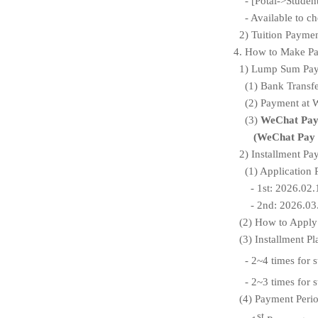
- [Potal->Studen
- Available to 
2) Tuition Paymen
4. How to Make P
1) Lump Sum Pa
(1) Bank Transf
(2) Payment at 
(3)
WeChat Pay 
(WeChat Pay 
2) Installment P
(1) Application 
- 1st: 2026.02
- 2nd: 2026.03
(2) How to Apply 
(3) Installment Pl
- 2~4 times for 
- 2~3 times for 
(4) Payment Perio
st