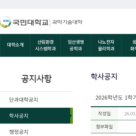
산림환경
임산생명
나노전자
대학소개
시스템학과
공학과
물리학과
화
학사공지
공지사항
2026학년도 1학
단과대학공지
작성일
26.03
학사공지
첨부파일
행정공지