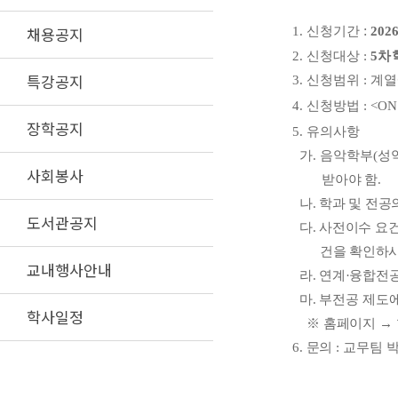
채용공지
:
1. 신청기간
2026
2. 신청대상
:
5
차 
특강공지
3. 신청범위
:
계열
4. 신청방법
: <ON
장학공지
5. 유의사항
가
.
음악학부
(
성
사회봉사
받아야 함
.
나
.
학과 및 전공
도서관공지
다
.
사전이수 요건
건을 확인하
교내행사안내
라
.
연계
·
융합전공
마
.
부전공 제도에
학사일정
※
홈페이지
→
6.
문의
:
교무팀 