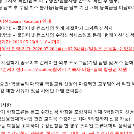
금 고지서 확인
(
납부 시 수령인
·
입금자명 반드시 확인 후 납부
)
 납부 후 수업 취소 불가능(
등록금 납부 기간 내에 등록금을 미납하
케이션
(Learn+Vacation) 안내
대상: 사물인터넷 컨소시엄 하계 계절학기 교과목 신청자
신청방법: 사물인터넷 컨소시엄 수강신청시스템을 통해 "런케이션" 신
기간: 2026.05.26(화) 18시까지
케이션 진행
기간
: 2026.07.20.(월
) ~ 07.24(금
) (일정은 변동될 수 있음
타
계
계절학기 종료이후 런케이션 외부 프로그램(기업 탐방 및 제주 문화 
+
런케이션
(Learn+Vacation)
참여시 기숙사 비용+왕복 항공권 지원
승인
:
학생들의 대학별 학점교류 신청이 마감되면 교무팀에서 직접
강 제한 사유가 있을 시에만 개별 연락함
.)
의사항
기 학점교류는 본교 수간신청 학점을 포함하여 최대
6
학점까지 신청
혁신융합대학사업 관련 교과목 수강자는 최대
9
학점까지 신청 가능
)
능 학점을 초과하여 수강신청을 한 경우 초과된 교류대학의 성적을 
학 수강신청시 과목명
,
학점수, 본교대학 교과목 수강시간 중복여부