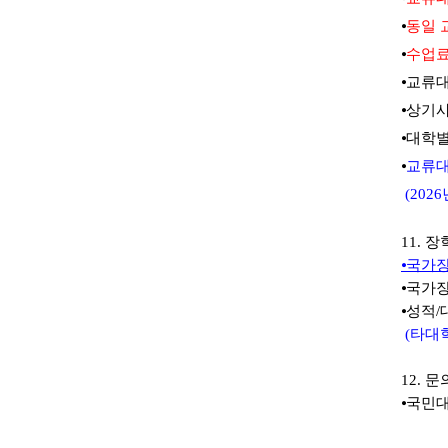
⦁
동일 
⦁
수업료
⦁교류
⦁
상기사
⦁
대학별
⦁
교류대
(2026
11.
장
⦁
국가장
⦁
국가장
⦁
성적
/
(
타대
12.
문
⦁
국민