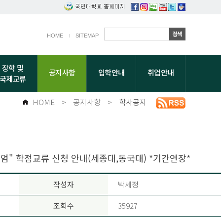
HOME
SITEMAP
장학 및
공지사항
입학안내
취업안내
국제교류
HOME
>
공지사항
>
학사공지
엄" 학점교류 신청 안내(세종대,동국대) *기간연장*
작성자
박세정
조회수
35927