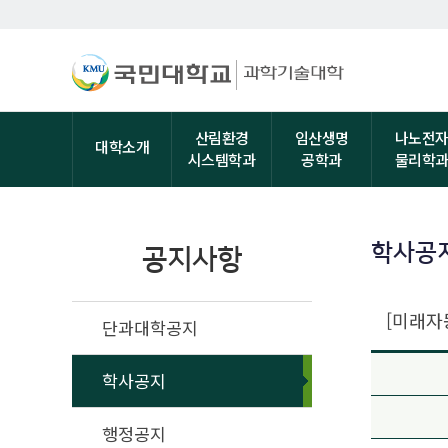
산림환경
임산생명
나노전
대학소개
시스템학과
공학과
물리학
학사공
공지사항
[미래자
단과대학공지
학사공지
행정공지