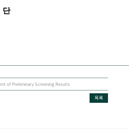
 단
t of Preliminary Screening Results
목록