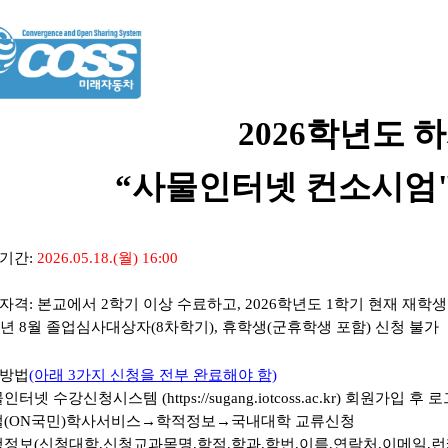
2026
학년도 
“
사물인터넷 컨소시엄
기간:
2026.05.18.(월) 16:00
자격
:
본교에서
2
학기 이상 수료하고
, 2026
학년도
1
학기 현재 재학생
년 8
월 졸업심사대상자(8차학기)
,
휴학생
(
군휴학생 포함
)
신청 불가
방법
(아래 3가지 신청을 전부 완료해야 함)
인터넷 수강신청시스템 (
https://sugang.iotcoss.ac.kr
)
회원가입 후 로
털
(ON
국민
)
학사서비스
→
학적정보
→
국내대학
교류신청
청정보(신청대학,신청교과목명,학점,학과,학번,이름,연락처,이메일,런케이션