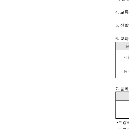
4.
교류
5.
선발
6. 교
세
동
7. 등
⦁
수강료