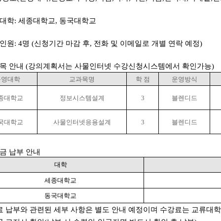
대학:
세종대학교
,
동국대학교
인원
: 4
명
(신청기간 마감 후,
전화 및
이메일로 개별 연락 예정
)
과목
안내 (강의계획서는 사물인터넷 수강신청시스템에서 확인가능)
운영대학
교과목명
학 점
운영방식
종대학교
정보시스템설계
3
블렌디드
국대학교
사물인터넷응용설계
3
블렌디드
록금 납부 안내
대학
세종대학교
동국대학교
 납부와 관련된 세부 사항은 별도 안내 예정이며 수강료는
교류대학