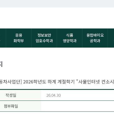
자
응용
정보보안
식품
융합바이오
과
화학부
암호수학과
영양학과
공학과
지
동차사업단] 2026학년도 하계 계절학기 "사물인터넷 컨소시
작성일
26.04.30
첨부파일