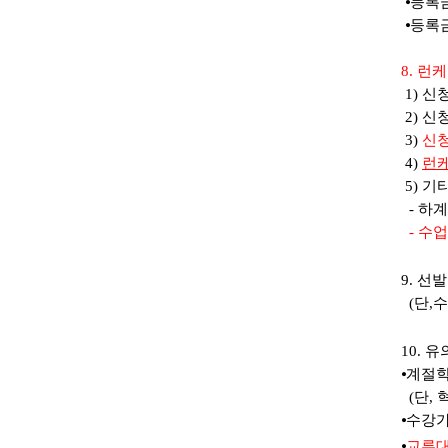
⦁
등록
⦁
등록금
8. 런
1)
신청
2) 
3)
신청
4)
런
5) 기
- 하
-
수업
9
.
선발
(
단
,
수
10
.
유
⦁
계절학
(
단
,
⦁
수강가
⦁
교류대