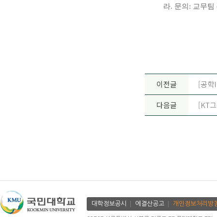
라
.
문의
:
교무팀
이전글
[공학
다음글
[KT
대학정보공시
에결산공고
개인정보처리방