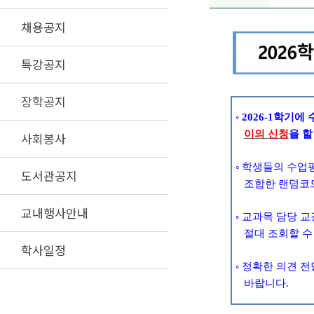
채용공지
특강공지
장학공지
◦
2026-1
학기에 
이의 신청
을 
사회봉사
◦
학생들의 수업
도서관공지
조합한 랜덤코
교내행사안내
◦
교과목 담당 교
절대 조회할 수
학사일정
◦
정확한 의견 전
바랍니다
.