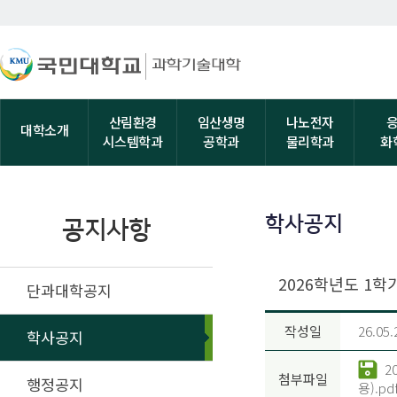
산림환경
임산생명
나노전자
대학소개
시스템학과
공학과
물리학과
화
학사공지
공지사항
2026학년도 1학
단과대학공지
작성일
26.05.
학사공지
2
첨부파일
행정공지
용).pd