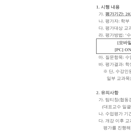
1.
시행 내용
가
.
평가기간
: 20
나
.
평가자
:
학부
다
.
평가대상 교
라
.
평가방법
: ‘
수
[
모바
[PC] O
마
.
질문항목
:
수
바
.
평가결과
:
학
※
단
,
수강인원
일부 교과목
2.
유의사항
가
.
팀티칭
(
협동
(
대표교수 일괄
나
.
수업평가 기간
다
.
개강 이후 교
평가를 진행해