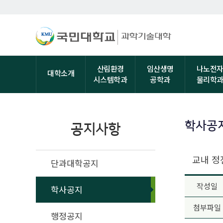
산림환경
임산생명
나노전
대학소개
시스템학과
공학과
물리학
학사공
공지사항
교내 정
단과대학공지
작성일
학사공지
첨부파일
행정공지