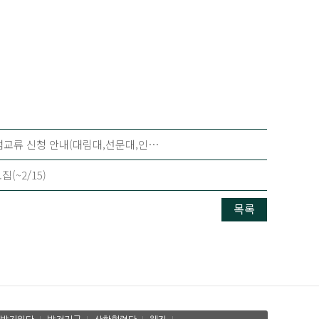
점교류 신청 안내(대림대,선문대,인…
(~2/15)
목록