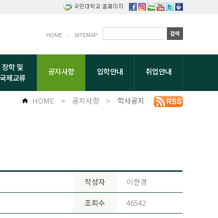
HOME
SITEMAP
장학 및
공지사항
입학안내
취업안내
국제교류
HOME
>
공지사항
>
학사공지
작성자
이한경
조회수
46542