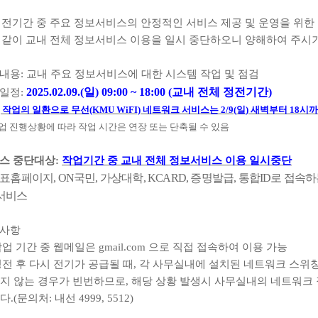
정전기간 중 주요 정보서비스의 안정적인 서비스 제공 및 운영을 위
 같이 교내 전체 정보서비스 이용을 일시 중단하오니 양해하여 주시
내용
:
교내 주요 정보서비스에 대한 시스템 작업 및 점검
2025.02.09.(
일
) 09:00 ~ 18:00 (
교내 전체 정전기간
)
일정
:
, 작업의 일환으로
무선
(KMU WiFI)
네트워크 서비스는
2/9(
일
) 새벽부터 18시
업 진행상황에 따라 작업 시간은 연장 또는 단축될 수 있음
스 중단대상
:
작업기간 중 교내 전체 정보서비스 이용 일시중단
표홈페이지
, ON
국민
,
가상대학
, KCARD,
증명발급
,
통합
ID
로 접속하
서비스
사항
작업 기간 중 웹메일은
gmail.com
으로 직접 접속하여 이용 가능
전 후 다시 전기가 공급될 때
,
각 사무실내에 설치된 네트워크 스위칭
지 않는 경우가 빈번하므로
,
해당 상황 발생시 사무실내의 네트워크
다
.(
문의처
:
내선
4999, 5512)