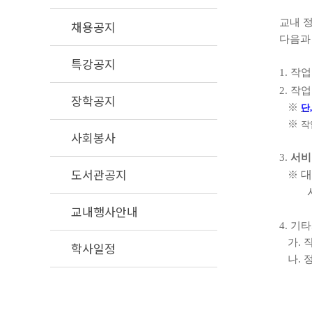
교내 
채용공지
다음과
특강공지
1.
작업
2.
작업
장학공지
※
단
※
작
사회봉사
3.
서비
도서관공지
대
※
교내행사안내
4.
기타
가
.
학사일정
나
.
정