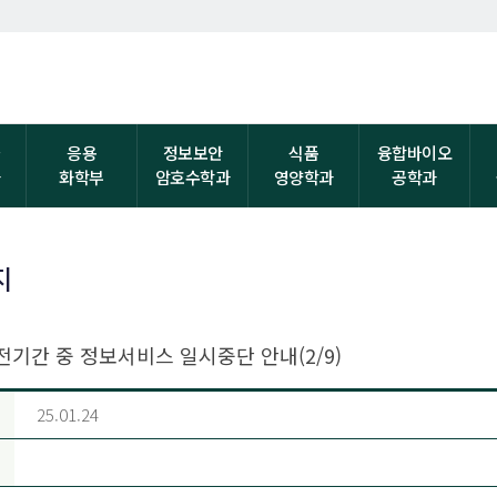
자
응용
정보보안
식품
융합바이오
과
화학부
암호수학과
영양학과
공학과
지
전기간 중 정보서비스 일시중단 안내(2/9)
25.01.24