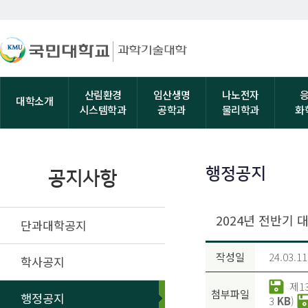
산림환경
임산생명
나노전자
대학소개
시스템학과
공학과
물리학과
화
행정공지
공지사항
2024년 전반기 
단과대학공지
작성일
24.03.11
학사공지
제1
첨부파일
행정공지
3
KB
)