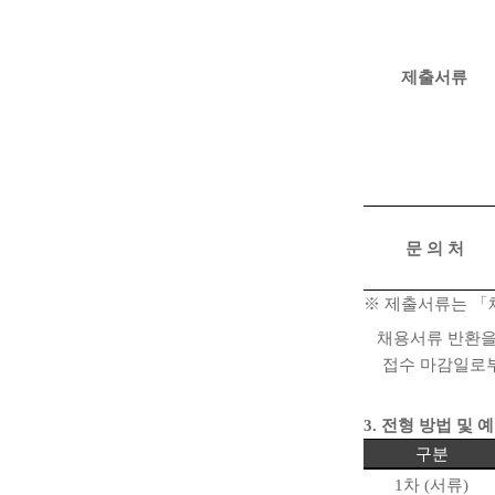
제출서류
문 의 처
※
제출서류는
「
채용서류 반환을
접수 마감일로
3.
전형 방법 및 
구분
1
차
(
서류
)