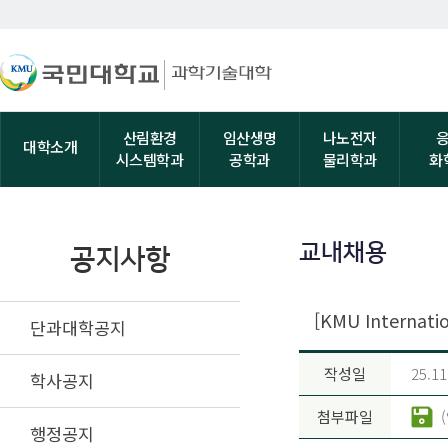
산림환경
임산생명
나노전자
대학소개
시스템학과
공학과
물리학과
화
교내채용
공지사항
[KMU Internat
단과대학공지
작성일
25.11
학사공지
첨부파일
행정공지