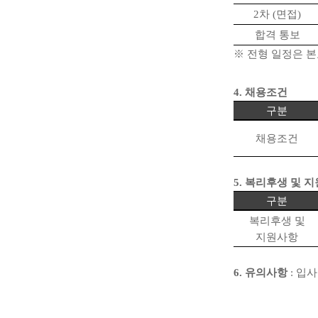
2
차
(
면접
)
합격 통보
※
전형 일정은 본
4.
채용조건
구분
채용조건
5.
복리후생 및 
구분
복리후생 및
지원사항
6.
유의사항
:
입사