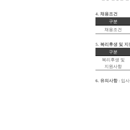
4.
채용조건
구분
채용조건
5.
복리후생 및 
구분
복리후생 및
지원사항
6.
유의사항
:
입사