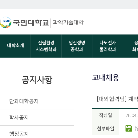
산림환경
임산생명
나노전자
대학소개
시스템학과
공학과
물리학과
화
교내채용
공지사항
[대외협력팀] 계
단과대학공지
작성일
26.04
학사공지
첨부파일
(
행정공지