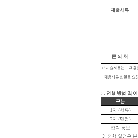
제출서류
문 의 처
※
제출서류는
「
채용
채용서류 반환을 요청
3.
전형 방법 및 
구분
1
차
(
서류
)
2
차
(
면접
)
합격 통보
※
전형 일정은 본