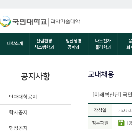
산림환경
임산생명
나노전자
대학소개
시스템학과
공학과
물리학과
화
교내채용
공지사항
[미래혁신단] 국
단과대학공지
작성일
26.05.
학사공지
첨부파일
[
행정공지