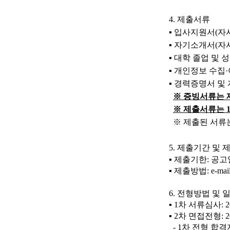
4.
제출서류
▪
입사지원서
(자
▪
자기소개서
(자
▪
대학 졸업 및 
▪
개인정보 수집
·
▪
경력증명서 및 
※
증빙서류는 
※
제출서류는
※ 제출된 서류
5.
제출기간 및 
▪
제출기한
:
공고
▪
제출방법
: e-mai
6.
전형방법 및 
▪
1
차 서류심사
: 
▪
2
차 면접전형
: 
- 1
차 전형 합격