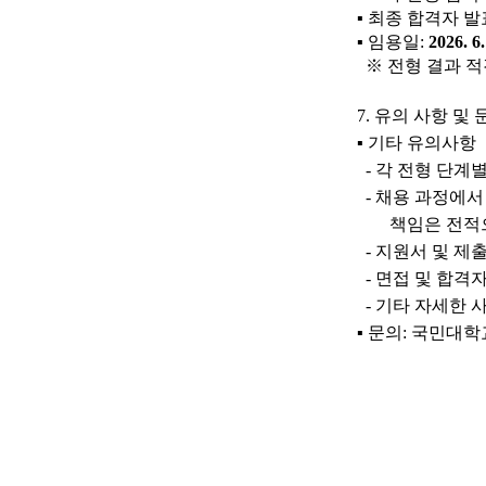
▪
최종 합격자 발
▪
임용일
:
2026. 6
※
전형 결과 
7.
유의 사항 및 
▪
기타 유의사항
-
각 전형 단계
-
채용 과정에서
책임은 전적
-
지원서 및 제
-
면접 및 합격
-
기타 자세한 
▪
문의
:
국민대학