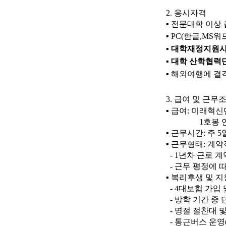
2.
응시자격
▪
전문대학 이상
▪
PC(
한글
,MS
워
▪
대학재정지원사
▪
대학 산학협력단
▪
해외여행에 결격
3.
급여 및 근무
▪
급여
:
미래혁신
1
호봉 
▪
근무시간
:
주
5
▪
근무형태
:
계약
- 1
년차 근로 
-
근무 평정에 
▪
복리후생 및 
- 4
대보험 가입 
-
방학 기간 중
-
명절 절찬대 
-
통근버스 운영