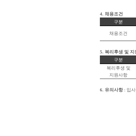
4.
채용조건
구분
채용조건
5.
복리후생 및 
구분
복리후생 및
지원사항
6.
유의사항
:
입사