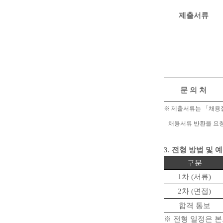
제출서류
문 의 처
※
제출서류는
「
채용
채용서류 반환을 요청
3.
전형 방법 및 
구분
1
차
(
서류
)
2
차
(
면접
)
합격 통보
※
전형 일정은 본