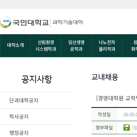
산림환경
임산생명
나노전자
대학소개
시스템학과
공학과
물리학과
화
교내채용
공지사항
[경영대학원 교학팀
단과대학공지
작성일
26.05.
학사공지
첨부파일
(
행정공지