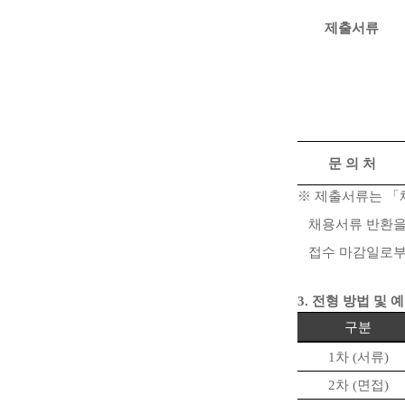
제출서류
문 의 처
※
제출서류는
「
채용서류 반환을
접수 마감일로
3.
전형 방법 및 
구분
1
차
(
서류
)
2
차
(
면접
)