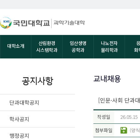
산림환경
임산생명
나노전자
대학소개
시스템학과
공학과
물리학과
화
교내채용
공지사항
[인문·사회 단과
단과대학공지
작성일
26.05.15
학사공지
첨부파일
(양식
행정공지