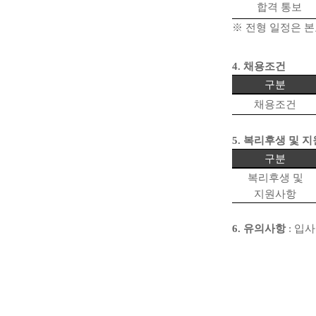
합격 통보
※
전형 일정은 본
4.
채용조건
구분
채용조건
5.
복리후생 및 
구분
복리후생 및
지원사항
6.
유의사항
:
입사