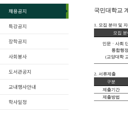
국민대학교 
채용공지
특강공지
1.
모집 분야 및 
모집 분
장학공지
인문ㆍ사회 
통합행
사회봉사
(
교양대학 
도서관공지
2.
서류제출
구분
교내행사안내
제출기간
제출방법
학사일정