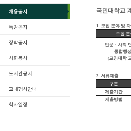
국민대학교 
채용공지
특강공지
1.
모집 분야 및 
모집 분
장학공지
인문ㆍ사회 
통합행
사회봉사
(
교양대학 
도서관공지
2.
서류제출
구분
교내행사안내
제출기간
제출방법
학사일정