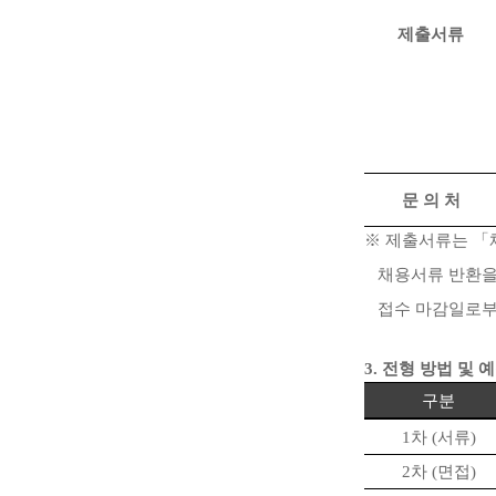
제출서류
문 의 처
※
제출서류는
「
채용서류 반환을
접수 마감일로
3.
전형 방법 및 
구분
1
차
(
서류
)
2
차
(
면접
)