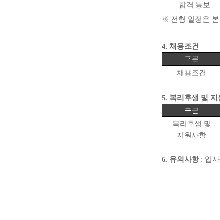
합격 통보
※
전형 일정은 본
4.
채용조건
구분
채용조건
5.
복리후생 및 
구분
복리후생 및
지원사항
6.
유의사항
:
입사