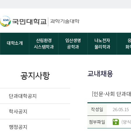
산림환경
임산생명
나노전자
대학소개
시스템학과
공학과
물리학과
화
교내채용
공지사항
[인문·사회 단과
단과대학공지
작성일
26.05.15
학사공지
첨부파일
(양식
행정공지