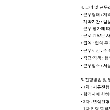
4.
급여 및 근무
▪
근무형태
:
계
-
계약기간
: 
-
근무 평가에 
-
근로 계약은 
▪
급여
:
협의 후
▪
근무시간
:
주
▪
직급
/
직책
:
협
▪
근무장소
:
서
5.
전형방법 및 
▪
1
차
:
서류전형
-
합격자에 한하
▪
2
차
:
면접전형
- 1
차 전형 합격