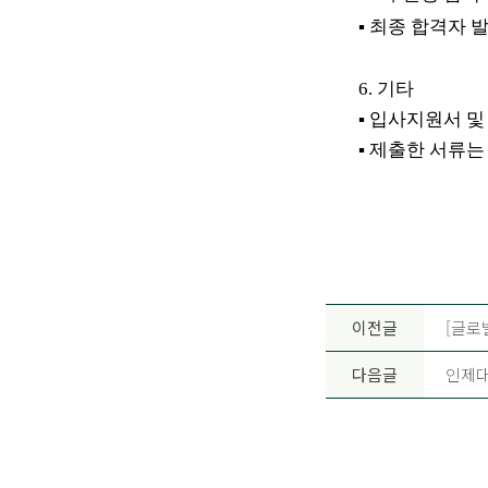
▪
최종 합격자 
6.
기타
▪
입사지원서 및
▪
제출한 서류는
이전글
[글로
다음글
인제대