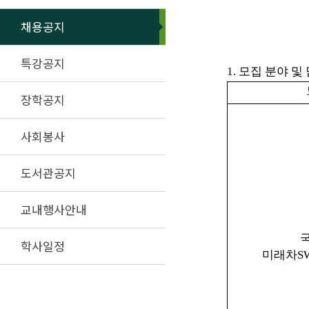
채용공지
특강공지
1.
모집 분야 및
장학공지
사회봉사
도서관공지
교내행사안내
학사일정
미래차
S