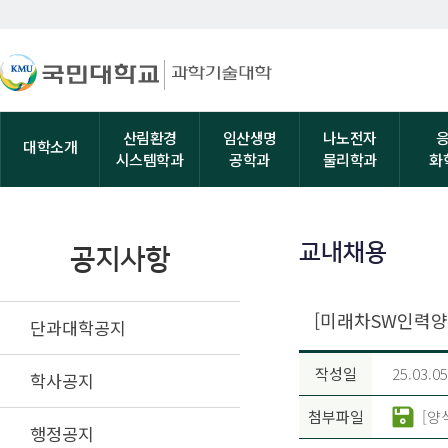
산림환경
임산생명
나노전자
대학소개
시스템학과
공학과
물리학과
화
교내채용
공지사항
[미래차SW인력양
단과대학공지
작성일
25.03.05
학사공지
첨부파일
[양
행정공지