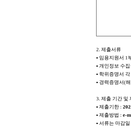
2.
제출서류
▪
임용지원서
1
▪
개인정보 수집
▪
학위증명서 각
▪
경력증명서
(
해
3.
제출 기간 및
▪
제출기한
:
202
▪
제출방법
:
e-m
▪
서류는
마감일