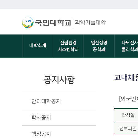
산림환경
임산생명
나노전
대학소개
시스템학과
공학과
물리학
교내채
공지사항
[외국인
단과대학공지
작성일
학사공지
첨부파일
행정공지