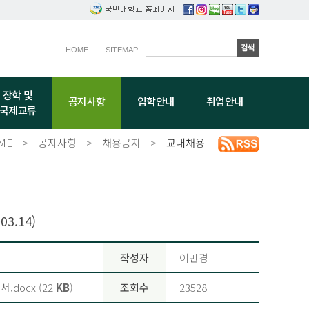
HOME
SITEMAP
장학 및
공지사항
입학안내
취업안내
국제교류
ME
>
공지사항
>
채용공지
>
교내채용
.14)
작성자
이민경
docx (22
KB
)
조회수
23528