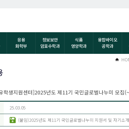
자
응용
정보보안
식품
융합바이오
과
화학부
암호수학과
영양학과
공학과
HO
용
유학생지원센터]2025년도 제11기 국민글로벌나누미 모집(~03
25.03.05
(붙임)2025년도 제11기 국민글로벌나누미 지원서 및 자기소개서.