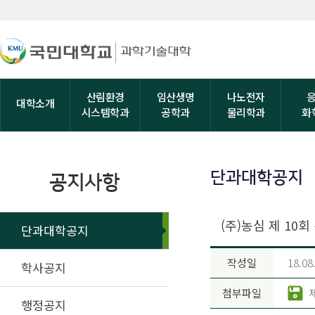
산림환경
임산생명
나노전자
대학소개
시스템학과
공학과
물리학과
화
단과대학공지
공지사항
(주)농심 제 10
단과대학공지
작성일
18.08
학사공지
첨부파일
행정공지