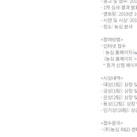
- 공고 및 접수: 201
- 1차 심사 결과 발표:
- 멘토링: 2018년 
- 시연 및 시상: 201
- 장소: 농심 본사
<참여방법>
- 인터넷 접수
: 농심 홈페이지(
w
(농심 홈페이지 >
* 참가 신청 페이
<시상내역>
- 대상(1팀): 상장
- 금상(1팀): 상장
- 은상(2팀): 상장
- 동상(12팀): 상
- 인기상(16팀): 
<접수문의>
- (주)농심 R&D 센