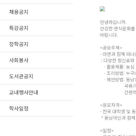
채용공지
안녕하십니까.
특강공지
건강한 면식문화를 
바랍니다.
장학공지
<공모주제>
- 라면과 함께 떠
사회봉사
: 다양한 향신료와
ㆍ활용제품: 농심 라
ㆍ조리방법: 누구나
도서관공지
ㆍ제안방법: 동남아
곡류/어육류/채
교내행사안내
간편하고 쉽게 
<응모자격>
학사일정
- 전국 대학생 및 
* 동남아인과 함께
<일정>