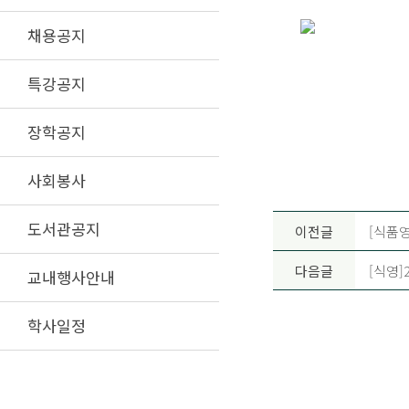
채용공지
특강공지
장학공지
사회봉사
도서관공지
이전글
[식품영
다음글
[식영]
교내행사안내
학사일정