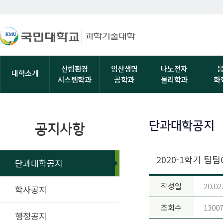
산림환경
임산생명
나노전자
대학소개
시스템학과
공학과
물리학과
화
단과대학공지
공지사항
2020-1학기 팀팀
단과대학공지
작성일
20.02
학사공지
조회수
1300
행정공지