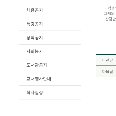
대학생
채용공지
과제와 
-산림
특강공지
장학공지
사회봉사
이전글
도서관공지
다음글
교내행사안내
학사일정