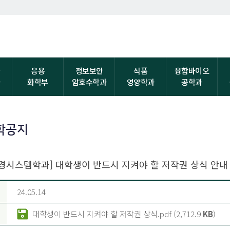
자
응용
정보보안
식품
융합바이오
과
화학부
암호수학과
영양학과
공학과
학공지
경시스템학과] 대학생이 반드시 지켜야 할 저작권 상식 안내
24.05.14
대학생이 반드시 지켜야 할 저작권 상식.pdf (2,712.9
KB
)