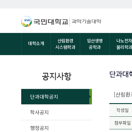
산림환경
임산생명
나노전
대학소개
시스템학과
공학과
물리학
단과대
공지사항
[산림환
단과대학공지
작성일
학사공지
첨부파일
행정공지