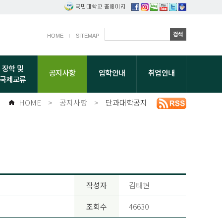
HOME
SITEMAP
장학 및
공지사항
입학안내
취업안내
국제교류
HOME
>
공지사항
>
단과대학공지
작성자
김태현
조회수
46630