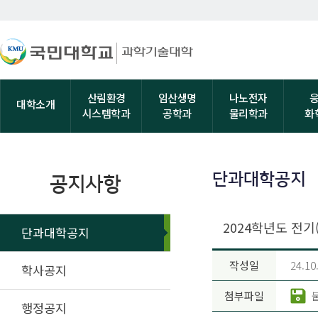
산림환경
임산생명
나노전자
대학소개
시스템학과
공학과
물리학과
화
단과대학공지
공지사항
2024학년도 전기
단과대학공지
작성일
24.10
학사공지
첨부파일
행정공지