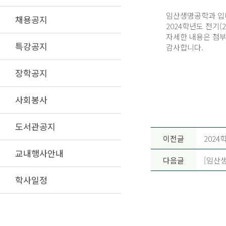
임산생명공학과 입
채용공지
2024학년도 전기(
자세한 내용은 첨부
특강공지
감사합니다.
장학공지
사회봉사
도서관공지
이전글
2024
교내행사안내
다음글
[임산생
학사일정