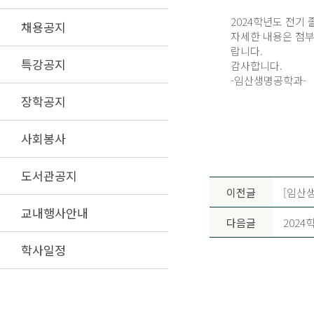
2024학년도 전기
채용공지
자세한 내용은 첨부
랍니다.
특강공지
감사합니다.
-임산생명공학과-
장학공지
사회봉사
도서관공지
이전글
[임산생
교내행사안내
다음글
2024
학사일정