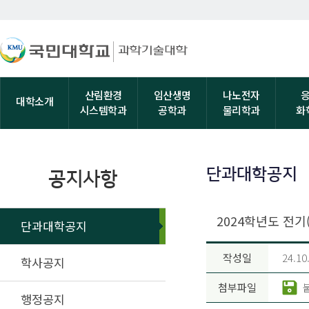
산림환경
임산생명
나노전자
대학소개
시스템학과
공학과
물리학과
화
단과대학공지
공지사항
2024학년도 전기
단과대학공지
작성일
24.10
학사공지
첨부파일
행정공지