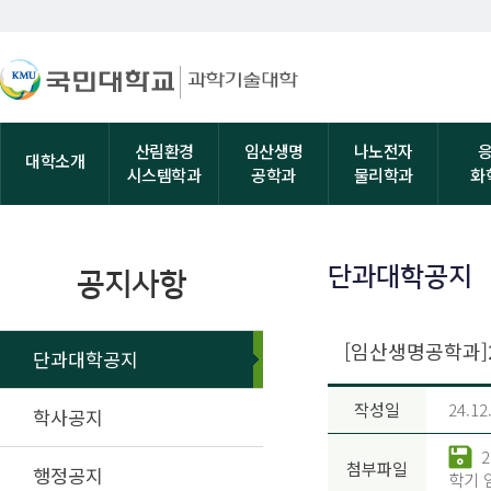
산림환경
임산생명
나노전자
대학소개
시스템학과
공학과
물리학과
화
단과대학공지
공지사항
[임산생명공학과]
단과대학공지
작성일
24.12
학사공지
첨부파일
행정공지
학기 