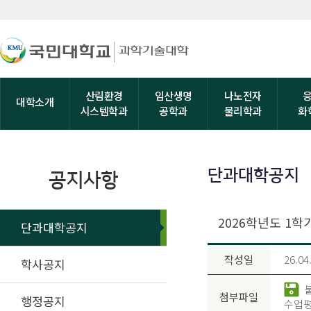
산림환경
임산생명
나노전자
대학소개
시스템학과
공학과
물리학과
화
단과대학공지
공지사항
2026학년도 1학
단과대학공지
작성일
26.04
학사공지
첨부파일
행정공지
수업평가