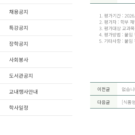
채용공지
1. 평가기간 : 2026.0
2. 평가자 : 학부 
특강공지
3. 평가대상 교과목
4. 평가방법 : 붙
5. 기타사항 : 붙임
장학공지
사회봉사
도서관공지
이전글
없습니
교내행사안내
다음글
[식품영
학사일정