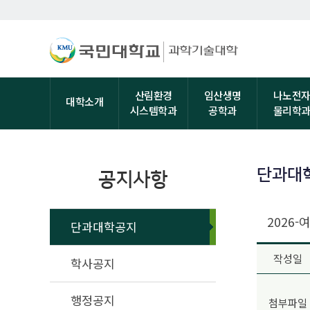
산림환경
임산생명
나노전
대학소개
시스템학과
공학과
물리학
단과대
공지사항
2026
단과대학공지
작성일
학사공지
행정공지
첨부파일