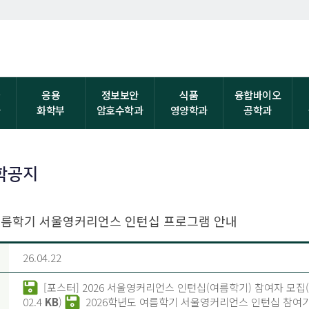
자
응용
정보보안
식품
융합바이오
과
화학부
암호수학과
영양학과
공학과
학공지
-여름학기 서울영커리언스 인턴십 프로그램 안내
26.04.22
[포스터] 2026 서울영커리언스 인턴십(여름학기) 참여자 모집(홈
02.4
KB
)
2026학년도 여름학기 서울영커리언스 인턴십 참여기업