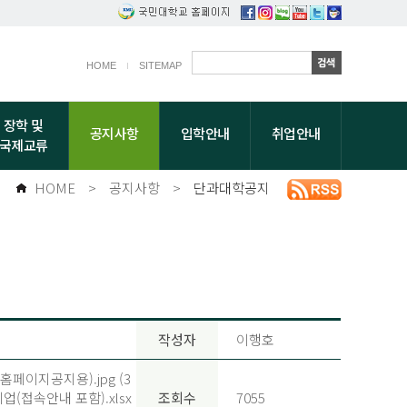
HOME
SITEMAP
장학 및
공지사항
입학안내
취업안내
국제교류
HOME
>
공지사항
>
단과대학공지
작성자
이행호
페이지공지용).jpg (3
(접속안내 포함).xlsx
조회수
7055