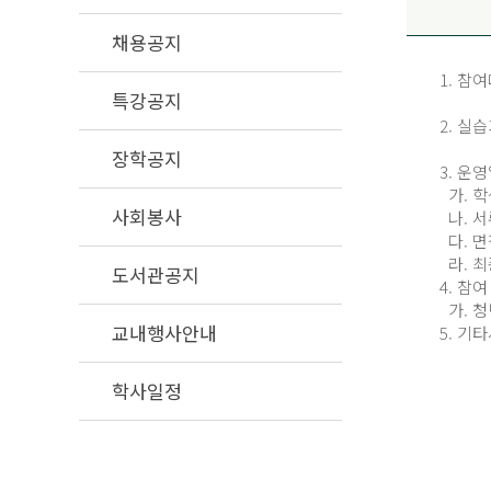
채용공지
1. 참여
특강공지
2. 실습
장학공지
3. 운
가. 학생
사회봉사
나. 서류
다. 면접
라. 최종
도서관공지
4. 참
가. 청년
교내행사안내
5. 기
학사일정