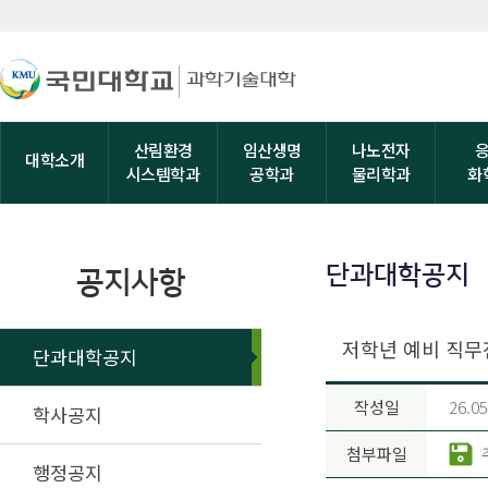
산림환경
임산생명
나노전자
대학소개
시스템학과
공학과
물리학과
화
단과대학공지
공지사항
저학년 예비 직무전
단과대학공지
작성일
26.05
학사공지
첨부파일
행정공지