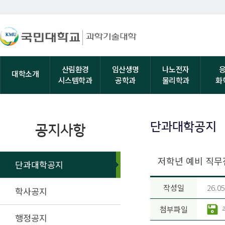
산림환경
임산생명
나노전자
대학소개
시스템학과
공학과
물리학과
화
단과대학공지
공지사항
저학년 예비 직무전
단과대학공지
작성일
26.05
학사공지
첨부파일
행정공지