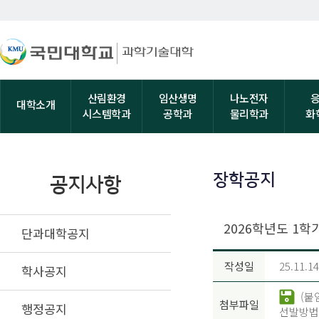
산림환경
임산생명
나노전자
대학소개
시스템학과
공학과
물리학과
화
장학공지
공지사항
2026학년도 1학
단과대학공지
작성일
25.11.14
학사공지
(붙
첨부파일
행정공지
선발방법.p