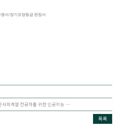
증명서/장기요양등급 판정서
인문사회계열 전공자를 위한 인공지능 …
목록