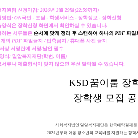
생지원팀 신청마감
: 2026
년
3
월
29
일
(22:59
까지
)
청방법
: ON
국민
-
포털
-
학생서비스
-
장학정보
-
장학신청
출양식은 장학신청 화면에서 확인하실 수 있습니다
.
출하는 서류들은
순서에 맞게 정리 후
스캔하여 하나의
PDF
파일
 개의
PDF
파일금지
/
압축금지
/
휴대폰 사진 금지
서상 서명란에 서명/날인 필수
양식
:
밀알복지재단
(
학번
,
이름
)
요서류나 제출형식이 맞지 않으면 우선 탈락될 수 있습니다
.
KSD
꿈이룸 장
장학생 모집 
사회복지법인 밀알복지재단은 한국예탁결제원
2024
년부터 아동 청소년의 교육비를 지원하는 장학