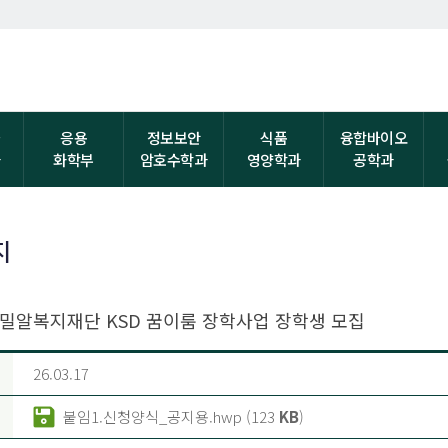
자
응용
정보보안
식품
융합바이오
과
화학부
암호수학과
영양학과
공학과
지
-1 밀알복지재단 KSD 꿈이룸 장학사업 장학생 모집
26.03.17
붙임1.신청양식_공지용.hwp (123
KB
)