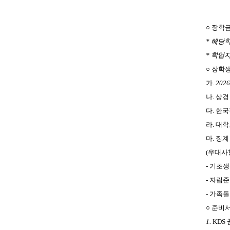
○ 장학
*
해당학
*
학업지
○ 장학
가
. 2026
나. 상
다. 한국
라. 대학
마. 징
(
우대사
-
기초생
-
자립준
-
가족돌
○ 준비
1.
KDS