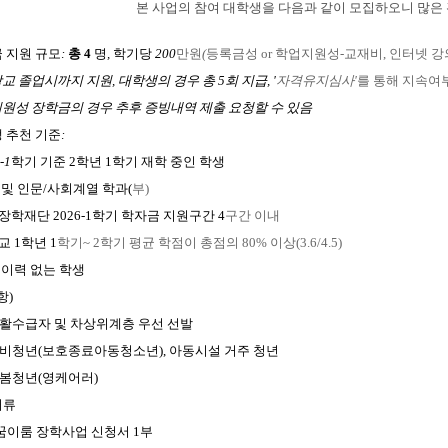
본 사업의 참여 대학생을 다음과 같이 모집하오니 많은
금 지원 규모
:
총 4
명
,
학기당
200
만원
(
등록금성 or 학업지원성-교재비, 인터넷 강
교 졸업시까지 지원, 대학생의 경우 총 5회 지급, '
자격유지심사'
를 통해 지속여
원성 장학금의 경우 추후 증빙내역 제출 요청할 수 있음
생 추천 기준
:
-1
학기 기준 2학년 1학기 재학 중인 학생
경 및 인문/사회계열 학과(
부)
장학재단 2026-1학기 학자금 지원구간 4
구간 이내
교 1학년 1
학기~ 2학기 평균 학점이 총점의 80% 이상(3.6/4.5)
계 이력 없는 학생
항)
활수급자 및 차상위계층 우선 선발
비청년(보호종료아동청소년), 아동시설 거주 청년
봄청년(영케어러)
서류
꿈이룸 장학사업 신청서 1부