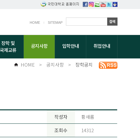
HOME
SITEMAP
장학 및
공지사항
입학안내
취업안내
국제교류
HOME
>
공지사항
>
장학공지
작성자
황새롬
조회수
14312