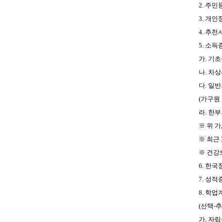
2.
주민
3.
개인정
4.
추천서
5.
소득증
가.
기초
나.
차상
다.
일반
(가구원
라.
한부
※
위 가
※
최근
※
건강
6.
한국장
7.
성적증명
8.
학업계
(
선택-추
가. 자