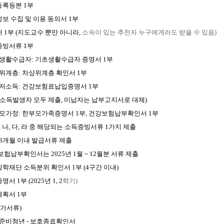
등록등본 1부
보 수집 및 이용 동의서 1부
 1부 (지도교수 뿐만 아니라,
소속이 있는 추천자 누구에게라도 받을 수 있음)
빙서류 1부
생활수급자: 기초생활수급자 증명서
1
부
위계층: 차상위계층 확인서
1
부
저소득: 건강보험료납입증명서
1
부
 소득발생자 모두 제출,
미납자는 납부고지서로 대체)
모가정: 한부모가족증명서
1
부,
건강보험납부확인서
1
부
,
나,
다,
라 중 해당되는 소득증빙서류
1
가지 제출
3
개월 이내 발급서류 제출
보헙납부확인서는
2025
년
1
월
~ 12
월분 서류 제출
학재단 소득분위 확인서 1부 (4구간 이내)
서 1부 (2025년 1, 2
학기)
획서 1부
가서류)
립준비청년 -
보호종료확인서