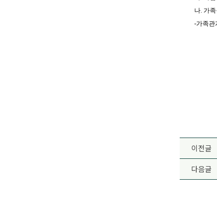
나. 가
-
가족관계
이전글
다음글