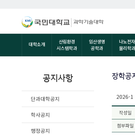
산림환경
임산생명
나노전
대학소개
시스템학과
공학과
물리학
장학공
공지사항
2026
단과대학공지
작성일
학사공지
첨부파일
행정공지