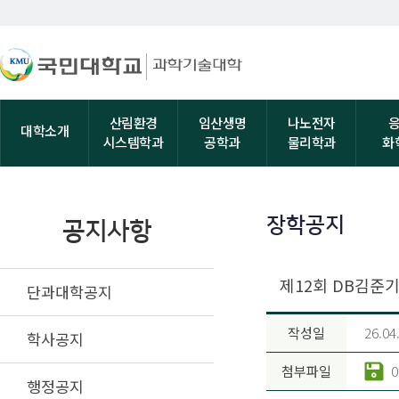
산림환경
임산생명
나노전자
대학소개
시스템학과
공학과
물리학과
화
장학공지
공지사항
제12회 DB김준
단과대학공지
작성일
26.04
학사공지
첨부파일
행정공지