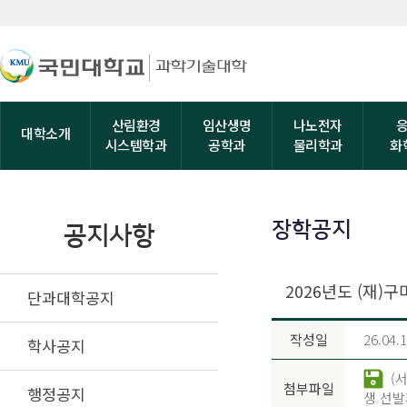
산림환경
임산생명
나노전자
대학소개
시스템학과
공학과
물리학과
화
장학공지
공지사항
2026년도 (재
단과대학공지
작성일
26.04.
학사공지
(서
첨부파일
행정공지
생 선발계