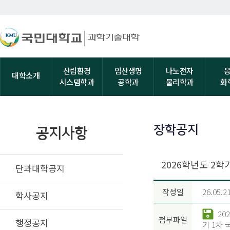
산림환경
임산생명
나노전자
대학소개
시스템학과
공학과
물리학과
화
장학공지
공지사항
2026학년도 2학
단과대학공지
작성일
26.05.2
학사공지
20
첨부파일
행정공지
기 1차 