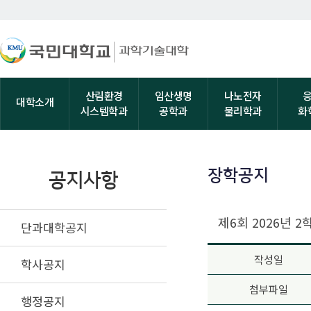
산림환경
임산생명
나노전자
대학소개
시스템학과
공학과
물리학과
화
장학공지
공지사항
제6회 2026년 
단과대학공지
작성일
학사공지
첨부파일
행정공지