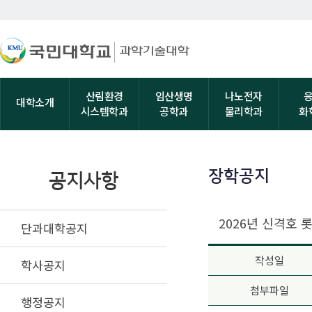
산림환경
임산생명
나노전자
대학소개
시스템학과
공학과
물리학과
화
장학공지
공지사항
2026년 신격호
단과대학공지
작성일
학사공지
첨부파일
행정공지