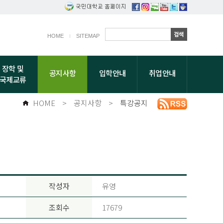
HOME
SITEMAP
장학 및
공지사항
입학안내
취업안내
국제교류
HOME
>
공지사항
>
특강공지
작성자
유영
조회수
17679