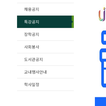
채용공지
특강공지
장학공지
사회봉사
도서관공지
교내행사안내
학사일정