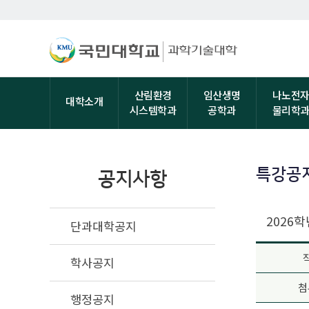
산림환경
임산생명
나노전
대학소개
시스템학과
공학과
물리학
특강공
공지사항
2026
단과대학공지
학사공지
첨
행정공지