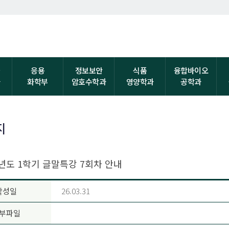
자
응용
정보보안
식품
융합바이오
과
화학부
암호수학과
영양학과
공학과
지
학년도 1학기 글말특강 7회차 안내
작성일
26.03.31
부파일