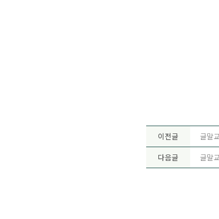
이전글
글말교
다음글
글말교