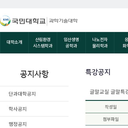
산림환경
임산생명
나노전자
대학소개
시스템학과
공학과
물리학과
화
특강공지
공지사항
글말교실 글말특강
단과대학공지
작성일
학사공지
첨부파일
행정공지