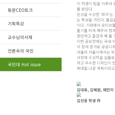
이 학생이 팀을 이루어 
를 받았다.
동문CEO토크
은상을 수상한 ‘와의’는
는 특성을 가진다. 물길
기획특강
이다. 기와에서 모티브를
활기를 띄게 해주어 청계
편안하고 즐겁게 해 줄 
교수님의서재
이번 공모전에는 국내·
의 참여 증가로 공공디자
언론속의 국민
아울러 서울시에서는 우수
사장에 수상작을 실물로
하고 우수한 디자인이 
국민대 Hot issue
확대할 나갈 계획이라고
김대후, 김혜원, 채민이
김선용 학생 作