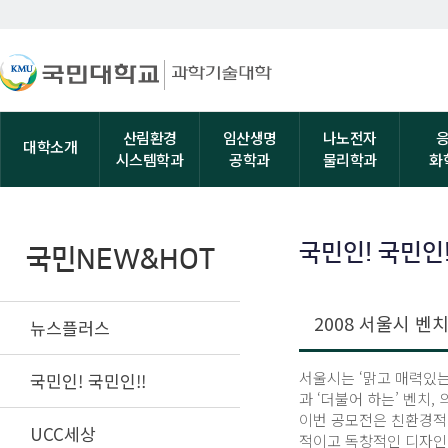
산림환경
임산생명
나노전자
대학소개
시스템학과
공학과
물리학과
화
국민인! 국민인!
국민NEW&HOT
2008 서울시 
뉴스플러스
서울시는 ‘맑고 매력있는
국민인! 국민인!!
과 ‘더불어 하는’ 벤치
이번 공모전은 친환경적이
UCC세상
적이고 독창적인 디자인