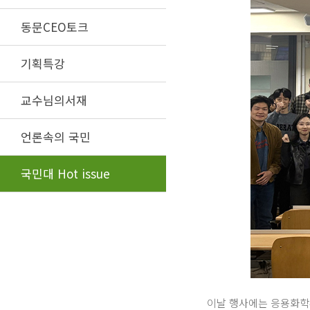
동문CEO토크
기획특강
교수님의서재
언론속의 국민
국민대 Hot issue
이날 행사에는 응용화학