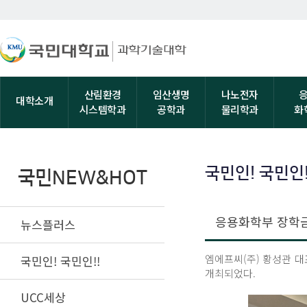
산림환경
임산생명
나노전자
대학소개
시스템학과
공학과
물리학과
화
국민인! 국민인!
국민NEW&HOT
응용화학부 장학금 
뉴스플러스
엠에프씨(주) 황성관 대표
국민인! 국민인!!
개최되었다.
UCC세상