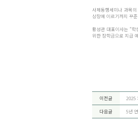
사제동행세미나 과목의 연
상장에 이르기까지 꾸준
황성관 대표이사는 “학
위한 장학금으로 지급 
이전글
202
다음글
5년 