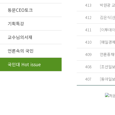
413
박원광 교
동문CEO토크
412
김은식(산
기획특강
411
[이투데이
교수님의서재
410
[매일경제
언론속의 국민
409
언론중재
국민대 Hot issue
408
[조선일보
407
[동아일보