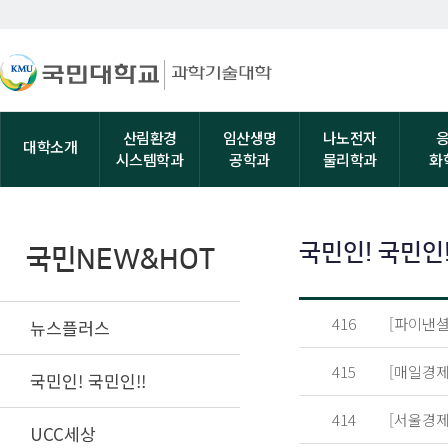
산림환경
임산생명
나노전자
대학소개
시스템학과
공학과
물리학과
화
국민인! 국민인!
국민NEW&HOT
416
[파이낸셜
뉴스플러스
415
[매일경제
국민인! 국민인!!
414
[서울경제
UCC세상