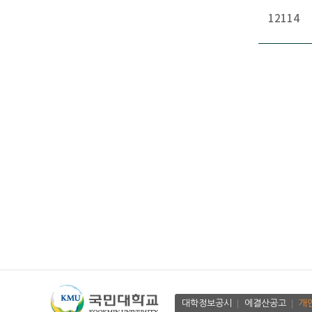
12114
대학정보공시
에결산공고
개