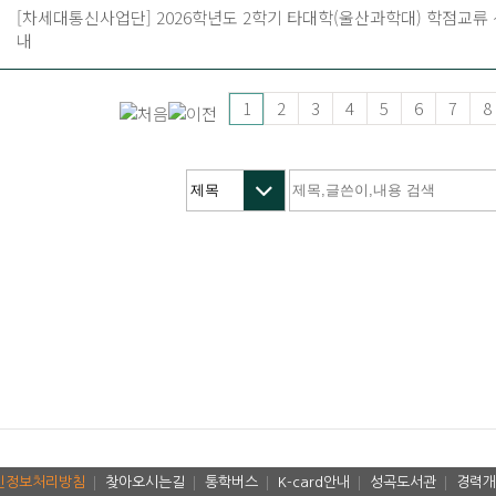
[차세대통신사업단] 2026학년도 2학기 타대학(울산과학대) 학점교류 
내
2
3
4
5
6
7
8
1
인정보처리방침
찾아오시는길
통학버스
K-card안내
성곡도서관
경력개