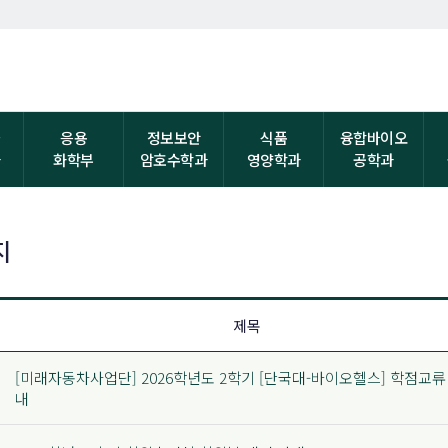
자
응용
정보보안
식품
융합바이오
과
화학부
암호수학과
영양학과
공학과
지
제목
[미래자동차사업단] 2026학년도 2학기 [단국대-바이오헬스] 학점교류
내