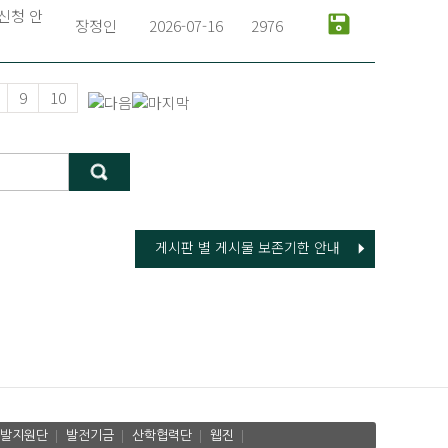
신청 안
장정인
2026-07-16
2976
9
10
게시판 별 게시물 보존기한 안내
발지원단
발전기금
산학협력단
웹진