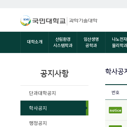
산림환경
임산생명
나노전
대학소개
시스템학과
공학과
물리학
학사공
공지사항
단과대학공지
번호
학사공지
notice
행정공지