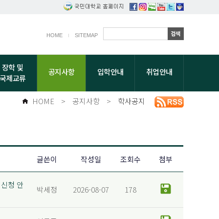
HOME
SITEMAP
장학 및
공지사항
입학안내
취업안내
국제교류
HOME
>
공지사항
>
학사공지
글쓴이
작성일
조회수
첨부
 신청 안
박세정
2026-08-07
178