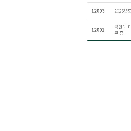
12093
2026
국민대 
12091
콘 증…