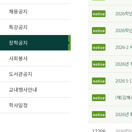
채용공지
2026학
notice
특강공지
2026학
notice
장학공지
2026
notice
사회봉사
2026년
notice
도서관공지
2026 5
notice
교내행사안내
(재)김
notice
학사일정
2026
notice
12206
2026학