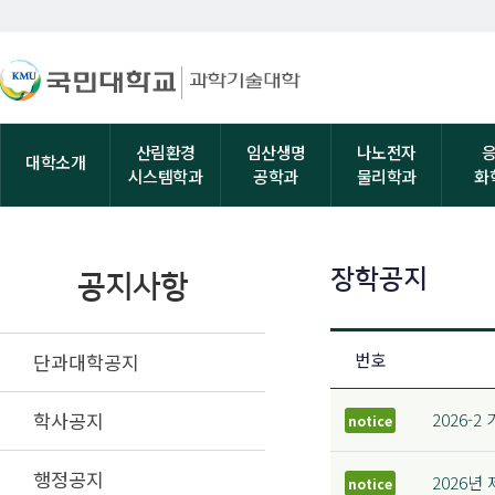
산림환경
임산생명
나노전자
대학소개
시스템학과
공학과
물리학과
화
장학공지
공지사항
단과대학공지
번호
학사공지
2026-
notice
행정공지
2026년
notice