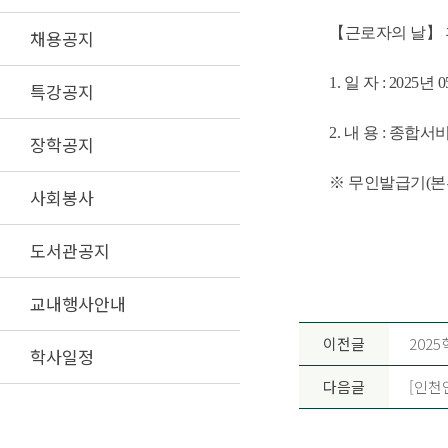
【근로자의 날】 
채용공지
1. 일 자 : 2025년
특강공지
2. 내 용 : 종
장학공지
※ 무인발급기(본
사회봉사
도서관공지
교내행사안내
이전글
202
학사일정
다음글
[인천