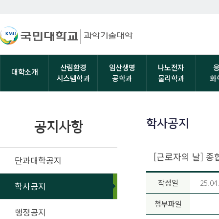
산림환경
임산생명
나노전자
대학소개
시스템학과
공학과
물리학과
화
학사공지
공지사항
[근로자의 날] 
단과대학공지
작성일
25.04
학사공지
첨부파일
행정공지