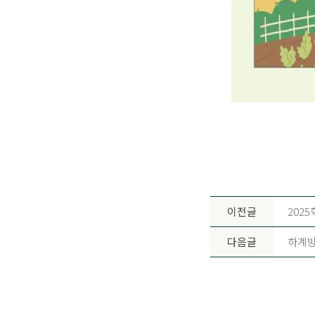
이전글
202
다음글
하계방