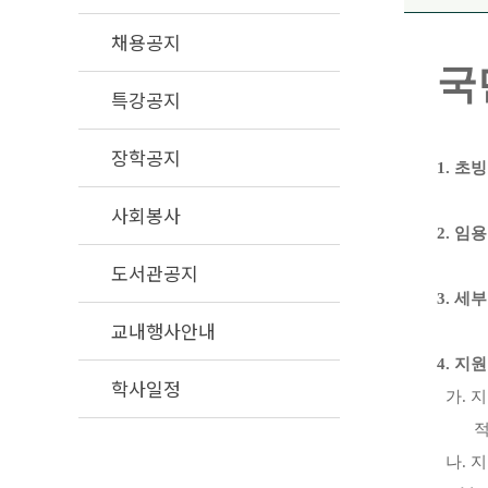
채용공지
국
특강공지
장학공지
1.
초
사회봉사
2.
임용
도서관공지
3.
세부
교내행사안내
4.
지
학사일정
가
.
지
적
나
.
지