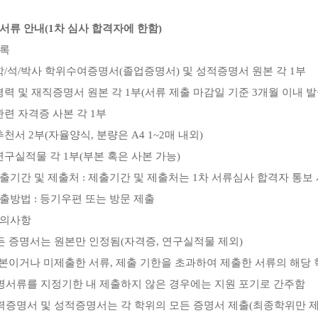
서류 안내
(1
차 심사 합격자에 한함
)
록
학
/
석
/
박사 학위수여증명서
(
졸업증명서
)
및 성적증명서 원본 각
1
부
경력 및 재직증명서 원본 각
1
부
(
서류 제출 마감일 기준
3
개월 이내 
관련 자격증 사본 각
1
부
추천서
2
부
(
자율양식
,
분량은
A4 1~2
매 내외
)
연구실적물 각
1
부
(
부본 혹은 사본 가능
)
출기간 및 제출처
:
제출기간 및 제출처는
1
차 서류심사 합격자 통보 
출방법
:
등기우편 또는 방문 제출
의사항
든 증명서는 원본만 인정됨
(
자격증
,
연구실적물 제외
)
본이거나 미제출한 서류
,
제출 기한을 초과하여 제출한 서류의 해당 
명서류를 지정기한 내 제출하지 않은 경우에는 지원 포기로 간주함
력증명서 및 성적증명서는 각 학위의 모든 증명서 제출
(
최종학위만 제