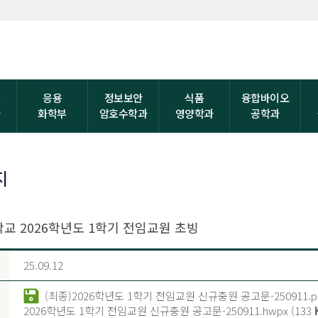
자
응용
정보보안
식품
융합바이오
과
화학부
암호수학과
영양학과
공학과
지
교 2026학년도 1학기 전임교원 초빙
25.09.12
(최종)2026학년도 1학기 전임교원 신규충원 공고문-250911.pd
2026학년도 1학기 전임교원 신규충원 공고문-250911.hwpx (133