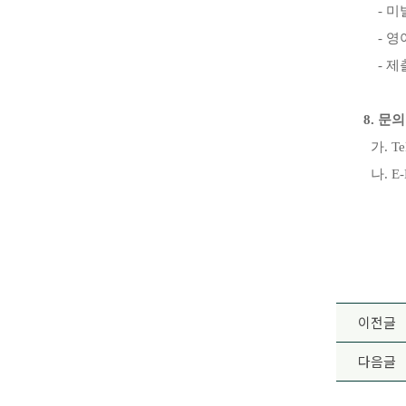
-
미
-
영
-
제
8.
문
가
. T
나
. E
이전글
다음글