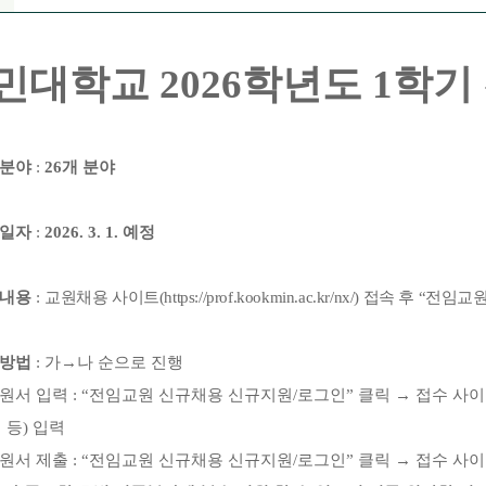
민대학교
2026
학년도
1
학기
빙분야
:
26
개 분야
일자
:
2026. 3. 1.
예정
내용
:
교원채용 사이트
(https://prof.kookmin.ac.kr/nx/)
접속 후
“
전임교원
원방법
:
가
→
나 순으로 진행
원서 입력
: “
전임교원 신규채용 신규지원
/
로그인
”
클릭
→
접수 사이
 등
)
입력
원서 제출
: “
전임교원 신규채용 신규지원
/
로그인
”
클릭
→
접수 사이