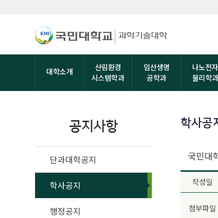
산림환경
임산생명
나노전
대학소개
시스템학과
공학과
물리학
학사공
공지사항
국민대학
단과대학공지
작성일
학사공지
첨부파일
행정공지