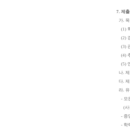
7.
제출
가
.
목
(1)
(2)
(3)
(4)
(5)
나
.
제
다
.
제
라
.
유
-
모
(
사
-
증
-
학