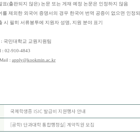
발표
(
출판되지 않은
)
논문 또는 게재 예정 논문은 인정하지 않음
어를 제외한 외국어 증명서의 경우 한국어 번역 공증이 없으면 인정
출 시 필히 서류봉투에 지원자 성명
,
지원 분야 표기
의
:
국민대학교 교원지원팀
el : 02-910-4843
-Mail :
apply@kookmin.ac.kr
국제학생증 ISIC 발급비 지원행사 안내
[공학I 단과대학 통합행정실] 계약직원 모집