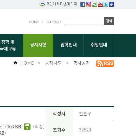
HOME
SITEMAP
장학 및
공지사항
입학안내
취업안내
국제교류
HOME
>
공지사항
>
학사공지
작성자
천훈우
f (303
KB
)
(최종)
32523
조회수
KB
)