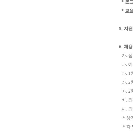
*
본교
*
교원
5.
지원
6.
채용
가
.
접
나
.
예
다
. 1
라
. 2
마
. 2
바
.
최
사
.
최
*
상
*
각