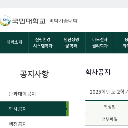
산림환경
임산생명
나노전자
대학소개
시스템학과
공학과
물리학과
화
학사공지
공지사항
2025학년도 2학
단과대학공지
작성일
학사공지
첨부파일
행정공지