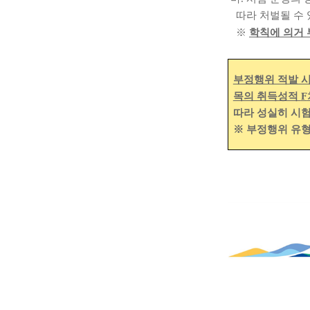
따라 처벌될 수
※
학칙에 의거
부정행위 적발 
목의 취득성적
F
따라 성실히 시
※
부정행위 유