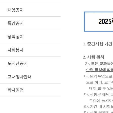
채용공지
특강공지
장학공지
1.
중간시험 기
사회봉사
2.
시행 원칙
도서관공지
가
.
모든 교과목
수업 특성에 따
교내행사안내
나
.
원격수업으로
으로 하되
,
교과
대체 할 수 있
학사일정
다
.
시험은 해당 
수강생 동의하에
라
.
기간 내 시험
마
.
시험 운영의 