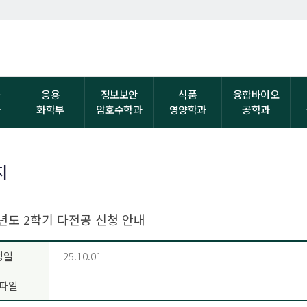
자
응용
정보보안
식품
융합바이오
과
화학부
암호수학과
영양학과
공학과
지
학년도 2학기 다전공 신청 안내
성일
25.10.01
파일