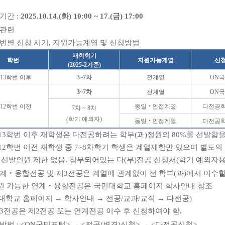
청기간
:
2025.10.14.(
화
) 10:00 ~ 17.(
금
) 17:00
관련
번별 신청 시기
,
지원가능계열 및 신청방법
재학학기
학번
지원가능계열
신
(2025-2
기준
)
13
학번 이후
3~7
차
전계열
ON
국
3~7
차
전계열
ON
국
12
학번 이전
동일
‧
인접
계열
다전공
7
차
~ 8
차
(
학기 예외자
)
동일
‧
인접
계열
다전공
13
학번 이후 재학생은
다전공하려는 학부
(
과
)
정원의
80%
를 선발함을
12
학번 이전 재학생
중
7~8
차학기 학생은 계열제한만 있으며 별도의
 선발인원 제한 없음
.
첨부되어있는 다
(
부
)
전공 신청서
(
학기 예외자
계
‧
융합전공 및 제
3
전공은 계열에 관계없이 전 학부
(
과
)
에서 이수할
원 가능한 연계
‧
융합전공은 국민대학교 홈페이지 학사안내 참조
대학교 홈페이지
→
학사안내
→
전공
/
교과
/
교직
→
다전공
)
3
전공은 제
2
전공 또는 연계전공 이수 후 신청하여야 함
.
청방법
: <ON
국민포털
>
→
<
전공
(
변경
)
신청
>
→
<
다전공신청
>