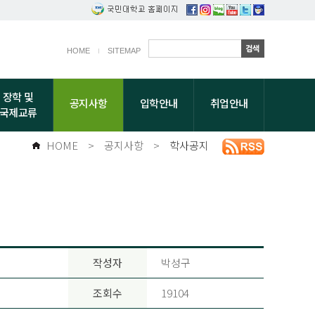
HOME
SITEMAP
장학 및
공지사항
입학안내
취업안내
국제교류
HOME
>
공지사항
>
학사공지
작성자
박성구
조회수
19104