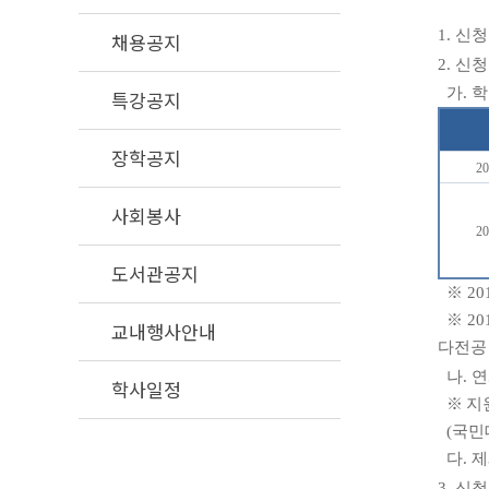
1.
신
채용공지
2.
신청
가
.
학
특강공지
장학공지
20
사회봉사
20
도서관공지
※
20
※
20
교내행사안내
다전공
나
.
연
학사일정
※
지
(
국민
다
.
제
3.
신