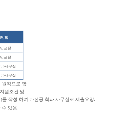
청방법
민포털
민포털
학과사무실
학과사무실
 원칙으로 함
.
 지원조건 및
용
)
를 작성 하여 다전공 학과 사무실로 제출요망
.
 수 있음
.