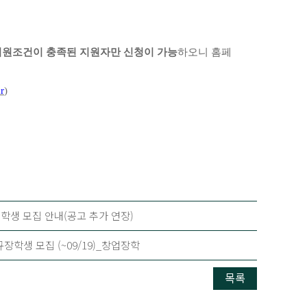
지원조건이 충족된 지원자만 신청이 가능
하오니 홈페
r
)
학생 모집 안내(공고 추가 연장)
학생 모집 (~09/19)_창업장학
목록