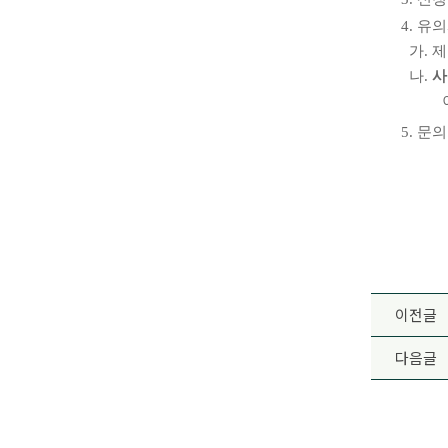
4.
유의
가
.
제
나
.
사
5.
문
이전글
다음글