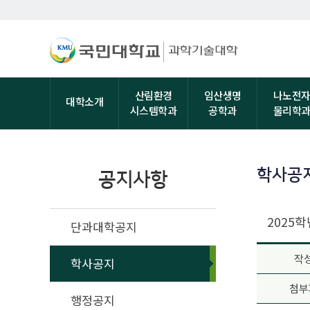
산림환경
임산생명
나노전
대학소개
시스템학과
공학과
물리학
학사공
공지사항
2025
단과대학공지
작
학사공지
첨부
행정공지