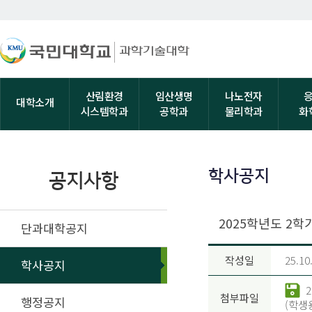
산림환경
임산생명
나노전자
대학소개
시스템학과
공학과
물리학과
화
학사공지
공지사항
2025학년도 2학
단과대학공지
작성일
25.10
학사공지
첨부파일
행정공지
(학생용