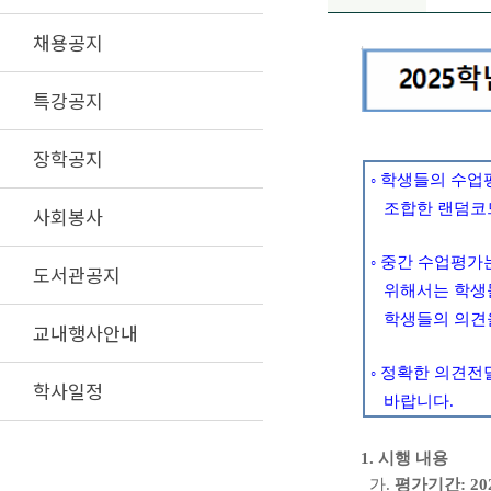
채용공지
특강공지
장학공지
◦
학생들의 수업
조합한 랜덤코
사회봉사
◦
중간 수업평가
도서관공지
위해서는 학생
학생들의 의견을
교내행사안내
◦
정확한 의견전
학사일정
바랍니다
.
1.
시행 내용
가
.
평가기간
: 20