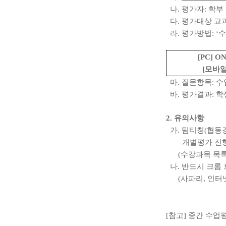
나
.
평가자
:
학부
다
.
평가대상 교
라
.
평가방법
: ‘
수
[PC] O
[
모바
마
.
질문항목
:
수
바
.
평가결과
:
학
2.
유의사항
가
. 팀티칭(
협동강
개별평가 진행할
(
수강과목 목
나
.
반드시 크롬
(
사파리
,
인터
[
참고
]
중간 수업