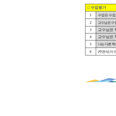
□
수업평가
1
수업은 수
2
교수님은 수
3
교수님은 
4
교수님은 
5
나는 다른 
6
[
주관식
]
이 