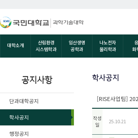
산림환경
임산생명
나노전자
대학소개
시스템학과
공학과
물리학과
화
학사공지
공지사항
[RISE사업팀] 
단과대학공지
학사공지
작성
25.10.21
일
행정공지