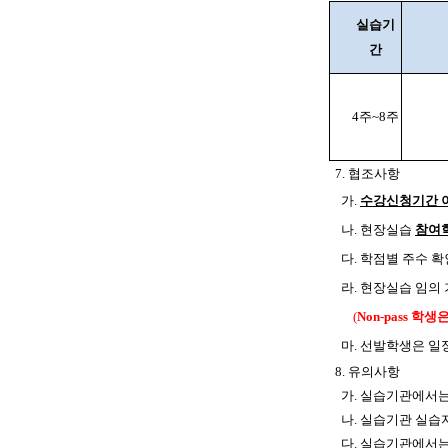
실습기
간
4주~8주
7. 협조사항
가.
수강신청기간 
나
.
현장실습
참여
다. 학점별 주수 확
라.
현장실습 임의
(
Non-pass 학
마.
선발학생은 일정
8. 유의사항
가. 실습기관에서
나. 실습기관 실
다. 실습기관에서는