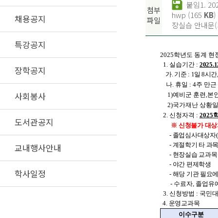
붙임1. 2
첨부
hwp (165
KB
)
채용공지
파일
장실습 안내문(기업
특강공지
2025학년도 동계 
1. 실습기간 :
2025.1
장학공지
가. 기준 :
1일 8시간
나. 휴일 : 4주 만
사회봉사
1)예비군 훈련,본인
2)국가재난 상황일 
2.
신청자격 :
2025
도서관공지
※
신청불가 대상
- 졸업심사대상자
- 계절학기 타 과
교내행사안내
- 현장실습 교과목
- 야간 편제학생
학사일정
- 해당 기관 필요
- 수료자, 졸업유
3. 신청방법 :
국민대학교
4. 운영교과목
이수구분