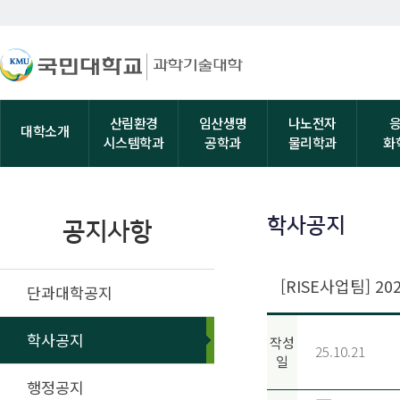
산림환경
임산생명
나노전자
대학소개
시스템학과
공학과
물리학과
화
학사공지
공지사항
[RISE사업팀] 
단과대학공지
학사공지
작성
25.10.21
일
행정공지