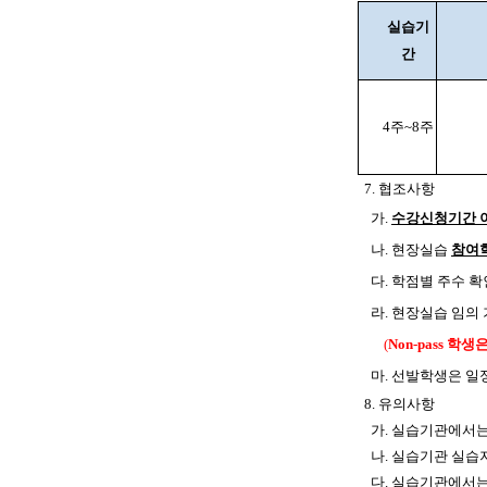
실습기
간
4주~8주
7. 협조사항
가.
수강신청기간 
나
.
현장실습
참여
다. 학점별 주수 확
라.
현장실습 임의
(
Non-pass 학
마.
선발학생은 일정
8. 유의사항
가. 실습기관에서
나. 실습기관 실
다. 실습기관에서는