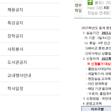
붙임1. 2
첨부
hwp (165
KB
)
채용공지
파일
장실습 안내문(기업
특강공지
2025학년도 동계 
1. 실습기간 :
2025.1
장학공지
가. 기준 :
1일 8시간
나. 휴일 : 4주 만
사회봉사
1)예비군 훈련,본인
2)국가재난 상황일 
2.
신청자격 :
2025
도서관공지
※
신청불가 대상
- 졸업심사대상자
- 계절학기 타 과
교내행사안내
- 현장실습 교과목
- 야간 편제학생
학사일정
- 해당 기관 필요
- 수료자, 졸업유
3. 신청방법 :
국민대학교
4. 운영교과목
이수구분