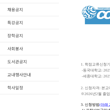
채용공지
특강공지
장학공지
사회봉사
도서관공지
1.
학점교류신청
-
동국대학교
: 202
교내행사안내
-
세종대학교
: 202
학사일정
2.
신청자격
:
본교
※
2026
년
2
월 졸
3.
신청방법
(아래