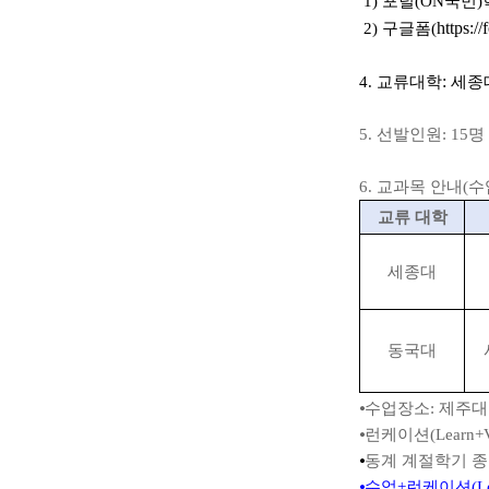
1)
포털
(ON
국민
)
https:
2)
구글폼(
:
4.
교류대학
세종
5.
선발인원
: 15
명
6. 교과목
안내(수
교류 대학
세종대
동국대
⦁
수업장소
:
제주대
⦁
런케이션
(Learn+V
⦁
동계 계절학기 종
⦁
수업
+
런케이션
(L