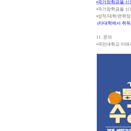
⦁
국가장학금을 신
⦁
국가장학금을 신
⦁
성적
/
대학
/
면학장
(
타대학에서 취득
11.
문의
⦁
국민대학교 미래