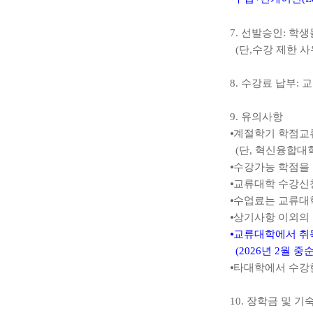
7
.
선발승인
:
학생
(
단
,
수강 제한 사
8.
수강료 납부
:
교
9.
유의사항
⦁
계절학기 학점교
(
단
,
혁신융합대학
⦁
수강가능 학점을 
⦁
교류대학 수강신
⦁
수업료는 교류대
⦁
상기사항 이외의
⦁
교류대학에서 취득
(2026
년
2
월 중
⦁
타대학에서 수강
10.
장학금 및 기