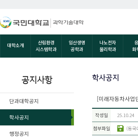
산림환경
임산생명
나노전자
대학소개
시스템학과
공학과
물리학과
화
학사공지
공지사항
[미래자동차사업단
단과대학공지
작성일
25.10.24
학사공지
첨부파일
(동국
행정공지