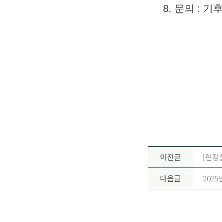
8. 문의 : 기
이전글
[현장
다음글
202