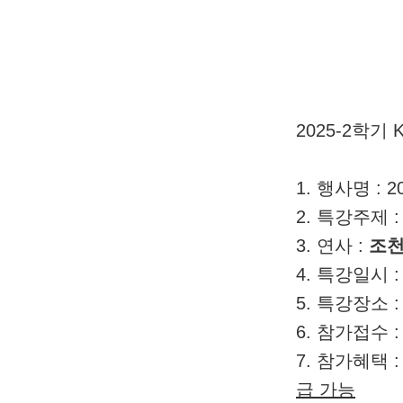
2025-2학기 
1. 행사명 : 
2. 특강주제
3. 연사 :
조천
4. 특강일시 
5. 특강장소 
6. 참가접수 
7. 참가혜택 
급 가능