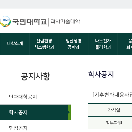
산림환경
임산생명
나노전자
대학소개
시스템학과
공학과
물리학과
화
학사공지
공지사항
[기후변화대응사업단]
단과대학공지
작성일
학사공지
첨부파일
행정공지