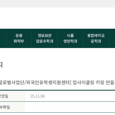
자
응용
정보보안
식품
융합바이오
과
화학부
암호수학과
영양학과
공학과
지
: 글로벌사업단/외국인유학생지원센터] 업사이클링 키링 만들
작성일
25.11.04
부파일